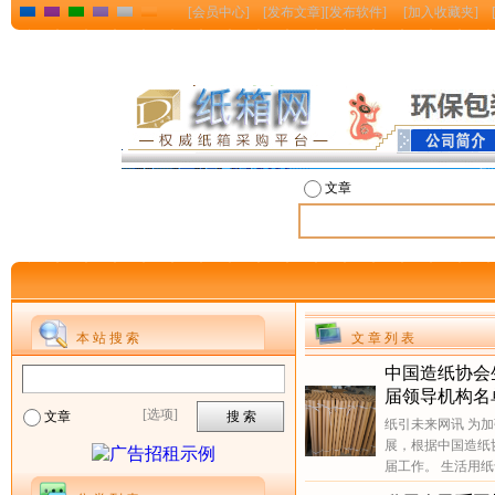
[
会员中心
] [
发布文章
][
发布软件
] [
加入收藏夹
] 
文章
本 站 搜 索
文 章 列 表
中国造纸协会
届领导机构名
[选项]
文章
纸引未来网讯 为
展，根据中国造纸
届工作。 生活用