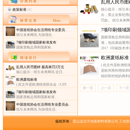
分 类 列 表
乱用人民币图
核心提示：纸引未
政策标准
[4]
出，禁止在祭祀用
罚款。 纸引未来网
推 荐 文 章
More...
7项印刷领域
中国造纸协会生活用纸专业委员..
纸引未来网讯 为加强生..
国家质检总局和国
7项印刷领域国家标准发布
项，包括基础通用类
国家质检总局和国家标..
2017《印刷技术术
欧洲废纸标准
阅 读 排 行
( 此文件是欧洲纸张
乱用人民币图样 最高将罚3万元
是欧州再利用纸和
核心提示：纸引未来网讯 近日..
组织和对纸的再利
欧洲废纸标准
( 此文件是欧洲纸张联合会（CEP..
第一页
上一页
下一页
7项印刷领域国家标准发布
国家质检总局和国家标准..
中国造纸协会生活用纸专业委员会..
纸引未来网讯 为加强生活..
版权所有：
昆山达沃方包装材料有限公司
工信部I