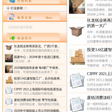
分 类 列 表
日前，中国包装联合
行业新闻
[7]
均出现负增长，例如
2020年上半年，
推 荐 文 章
More...
玖龙纸业将再
的第一大厂
没有找到相关数据
今年，玖龙集团在
日，在“中国企业
阅 读 排 行
公司董事长张茵对前
玖龙纸业将再添苏北、广西2个新..
投资3.6亿
今年，玖龙集团在国内的第九大生..
合兴包装拟以于河
固废中心：2020年第十批进口废纸..
发展方向和要求，
7月24日，环..
节能环保、生产高
2020做纸箱有多难 每4家厂中就有..
日前，中国包装联合会发布了《2..
CIPPF 20
投资3.6亿建智能工厂，合兴包装将..
CIPPF 2021上海国际印
合兴包装拟以于河北省隆尧县..
公司主办的CIPPF
CIPPF 2021上海国际印刷包装展览会
印刷包装展览会致力
CIPPF 2021上海国际印刷包装..
废纸消费淡旺
废纸消费淡旺季分析 季节性因素..
近一段时间以来，
近一段时间以来，国内废纸行情相..
行情还是比较看好
2020年中国纸箱上市公司利润规模..