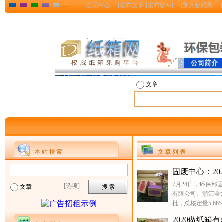
[
会员中心
] [
发布文章
][
发布软件
] [
加入收藏夹
] 
文章
本 站 搜 索
文 章 列 表
固废中心：20
7月24日，环保部
[选项]
文章
有限公司、浙江金
批，总核定量5.66
2020做纸箱